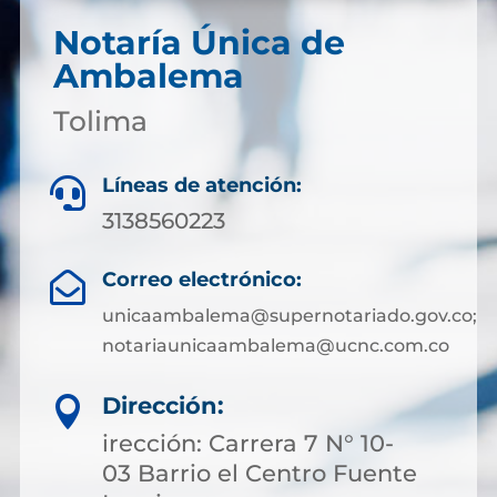
Notaría Única de
Ambalema
Tolima
Líneas de atención:

3138560223
Correo electrónico:

unicaambalema@supernotariado.gov.co;
notariaunicaambalema@ucnc.com.co
Dirección:

irección: Carrera 7 N° 10-
03 Barrio el Centro Fuente