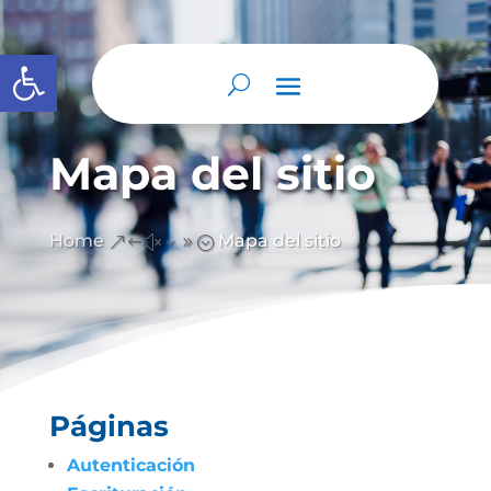
Abrir barra de herramientas
Mapa del sitio
Home
Mapa del sitio
&#x39;
Páginas
Autenticación