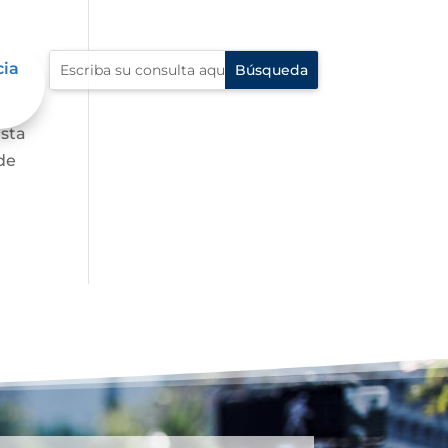
cia
asta
de