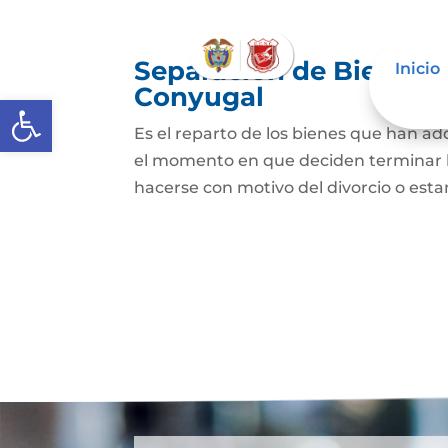
Separación de Bienes o
Inicio
Conyugal
Abrir barra de herramientas
Es el reparto de los bienes que han a
el momento en que deciden terminar l
hacerse con motivo del divorcio o esta