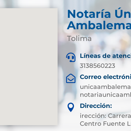
Notaría Ún
Ambalem
Tolima
Líneas de atenc

3138560223
Correo electrón

unicaambalema@
notariaunicaa
Dirección:

irección: Carrera
Centro Fuente 