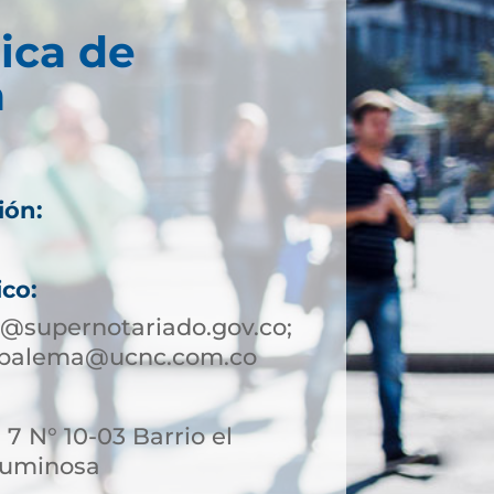
ica de
a
ión:
ico:
supernotariado.gov.co;
mbalema@ucnc.com.co
 7 N° 10-03 Barrio el
Luminosa