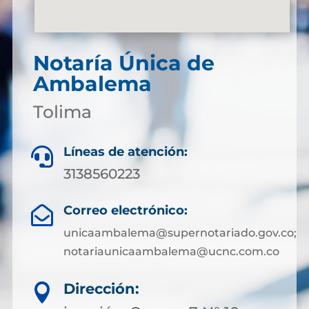
Notaría Única de
Ambalema
Tolima
Líneas de atención:

3138560223
Correo electrónico:

unicaambalema@supernotariado.gov.co;
notariaunicaambalema@ucnc.com.co
Dirección:
