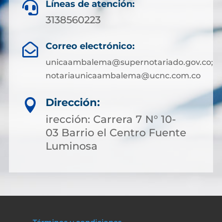
Líneas de atención:

3138560223
Correo electrónico:

unicaambalema@supernotariado.gov.co;
notariaunicaambalema@ucnc.com.co
Dirección:

irección: Carrera 7 N° 10-
03 Barrio el Centro Fuente
Luminosa