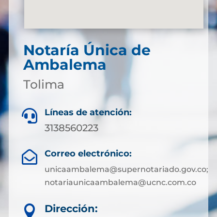
Notaría Única de
Ambalema
Tolima
Líneas de atención:

3138560223
Correo electrónico:

unicaambalema@supernotariado.gov.co;
notariaunicaambalema@ucnc.com.co
Dirección:
