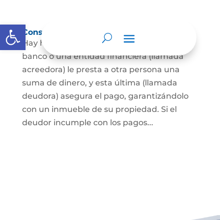
Abrir barra de herramientas
Constitución de hipoteca
Hay hipoteca cuando una persona, o un
banco o una entidad financiera (llamada
acreedora) le presta a otra persona una
suma de dinero, y esta última (llamada
deudora) asegura el pago, garantizándolo
con un inmueble de su propiedad. Si el
deudor incumple con los pagos...