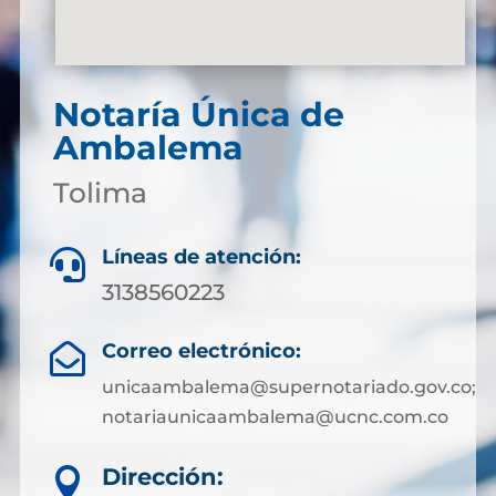
Notaría Única de
Ambalema
Tolima
Líneas de atención:

3138560223
Correo electrónico:

unicaambalema@supernotariado.gov.co;
notariaunicaambalema@ucnc.com.co
Dirección:
