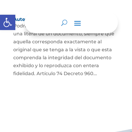
Abrir barra de herramientas
Autenticación de Copias
Podrá autenticarse una copia mecánica o
una literal de un documento, siempre que
aquella corresponda exactamente al
original que se tenga a la vista o que esta
comprenda la integridad del documento
exhibido y lo reproduzca con entera
fidelidad. Artículo 74 Decreto 960...