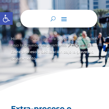
Abrir barra de herramientas
Home
Extra-proceso o declaración
&#x39;
bajo la gravedad de juramento
&#x39;
Extra-proceso o declaración bajo la gravedad
de juramento
Extra-proceso o