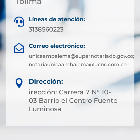
Tolima
Líneas de atención:

3138560223
Correo electrónico:

unicaambalema@supernotariado.gov.co;
notariaunicaambalema@ucnc.com.co
Dirección:

irección: Carrera 7 N° 10-
03 Barrio el Centro Fuente
Luminosa