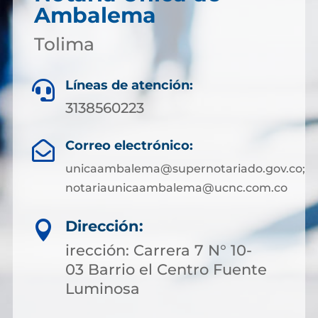
Ambalema
Tolima
Líneas de atención:

3138560223
Correo electrónico:

unicaambalema@supernotariado.gov.co;
notariaunicaambalema@ucnc.com.co
Dirección:

irección: Carrera 7 N° 10-
03 Barrio el Centro Fuente
Luminosa