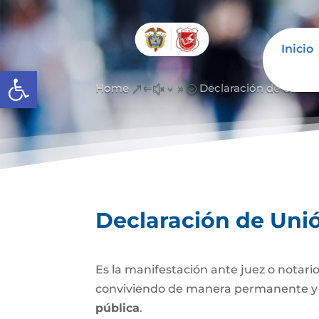
Inicio
Abrir barra de herramientas
Home
Declaración de Unión
&#x39;
Declaración de Uni
Es la manifestación ante juez o notario
conviviendo de manera permanente y li
pública
.