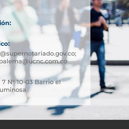
ión:
ico:
supernotariado.gov.co;
mbalema@ucnc.com.co
 7 N° 10-03 Barrio el
Luminosa