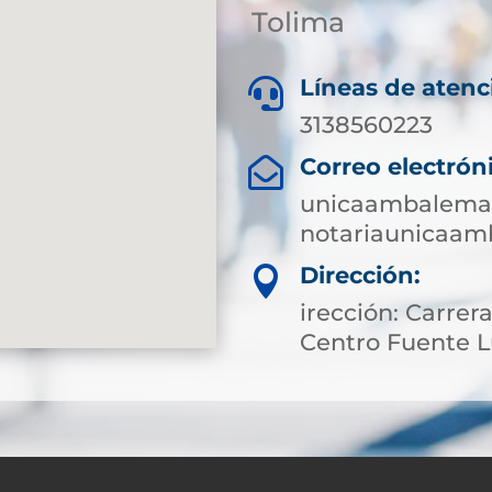
Tolima
Líneas de atenc

3138560223
Correo electrón

unicaambalema@
notariaunicaa
Dirección:

irección: Carrera
Centro Fuente 