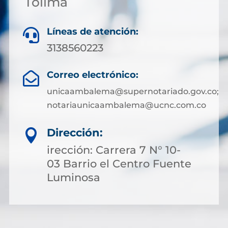
Tolima
Líneas de atención:

3138560223
Correo electrónico:

unicaambalema@supernotariado.gov.co;
notariaunicaambalema@ucnc.com.co
Dirección:

irección: Carrera 7 N° 10-
03 Barrio el Centro Fuente
Luminosa