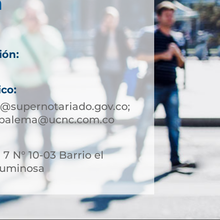
a
ión:
ico:
supernotariado.gov.co;
mbalema@ucnc.com.co
 7 N° 10-03 Barrio el
Luminosa