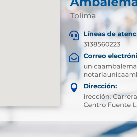
Ambalem
Tolima
Líneas de atenc

3138560223
Correo electrón

unicaambalema@
notariaunicaa
Dirección:

irección: Carrera
Centro Fuente 