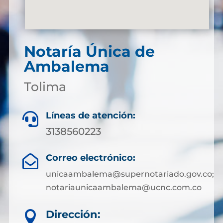
Notaría Única de
Ambalema
Tolima
Líneas de atención:

3138560223
Correo electrónico:

unicaambalema@supernotariado.gov.co;
notariaunicaambalema@ucnc.com.co
Dirección:
