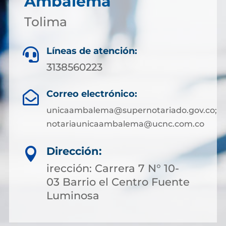
Ambalema
Tolima
Líneas de atención:

3138560223
Correo electrónico:

unicaambalema@supernotariado.gov.co;
notariaunicaambalema@ucnc.com.co
Dirección:

irección: Carrera 7 N° 10-
03 Barrio el Centro Fuente
Luminosa