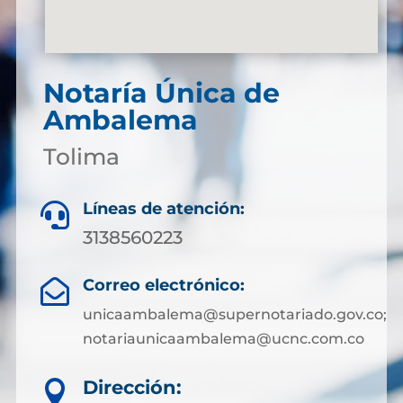
Notaría Única de
Ambalema
Tolima
Líneas de atención:

3138560223
Correo electrónico:

unicaambalema@supernotariado.gov.co;
notariaunicaambalema@ucnc.com.co
Dirección:
