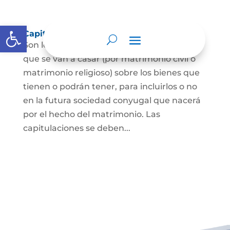
Abrir barra de herramientas
Capitulaciones Matrimoniales
Son los acuerdos que hacen las personas
que se van a casar (por matrimonio civil o
matrimonio religioso) sobre los bienes que
tienen o podrán tener, para incluirlos o no
en la futura sociedad conyugal que nacerá
por el hecho del matrimonio. Las
capitulaciones se deben...