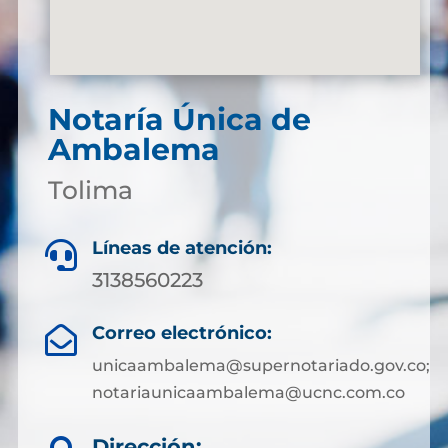
Notaría Única de
Ambalema
Tolima
Líneas de atención:

3138560223
Correo electrónico:

unicaambalema@supernotariado.gov.co;
notariaunicaambalema@ucnc.com.co
Dirección: