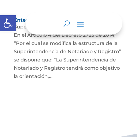
Abrir barra de herramientas
Entes y autoridades que lo vigilan
Superintendencia de Notariado y Registro
En el Artículo 4 del Decreto 2723 de 2014,
“Por el cual se modifica la estructura de la
Superintendencia de Notariado y Registro”
se dispone que: “La Superintendencia de
Notariado y Registro tendrá como objetivo
la orientación,...