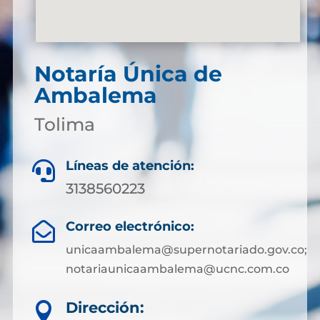
Notaría Única de
Ambalema
Tolima
Líneas de atención:

3138560223
Correo electrónico:

unicaambalema@supernotariado.gov.co;
notariaunicaambalema@ucnc.com.co
Dirección:
