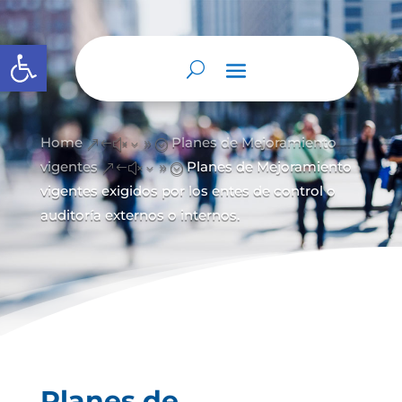
Abrir barra de herramientas
Home
Planes de Mejoramiento
&#x39;
vigentes
Planes de Mejoramiento
&#x39;
vigentes exigidos por los entes de control o
auditoría externos o internos.
Planes de