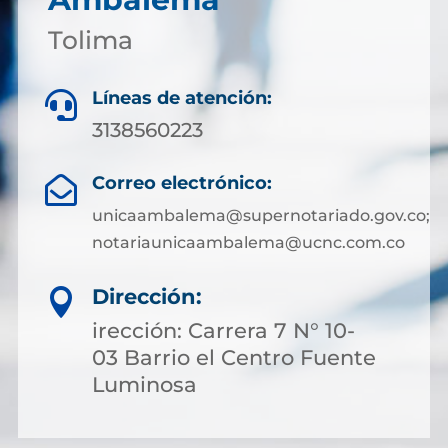
Tolima
Líneas de atención:

3138560223
Correo electrónico:

unicaambalema@supernotariado.gov.co;
notariaunicaambalema@ucnc.com.co
Dirección:

irección: Carrera 7 N° 10-
03 Barrio el Centro Fuente
Luminosa