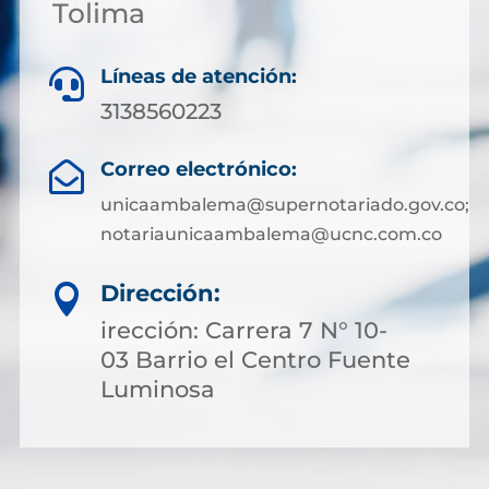
Tolima
Líneas de atención:

3138560223
Correo electrónico:

unicaambalema@supernotariado.gov.co;
notariaunicaambalema@ucnc.com.co
Dirección:

irección: Carrera 7 N° 10-
03 Barrio el Centro Fuente
Luminosa