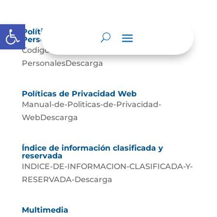
Abrir barra de herramientas
Política de Tratamiento de Datos
Personales.
Codigo-de-Tratamiento-de-Datos-
PersonalesDescarga
Políticas de Privacidad Web
Manual-de-Politicas-de-Privacidad-
WebDescarga
Índice de información clasificada y
reservada
INDICE-DE-INFORMACION-CLASIFICADA-Y-
RESERVADA-Descarga
Multimedia